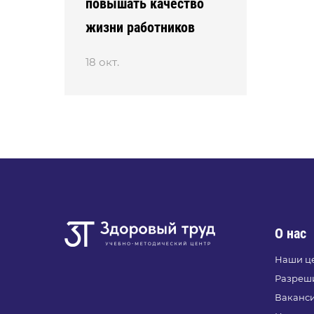
повышать качество
жизни работников
18 окт.
О нас
Наши ц
Разреш
Ваканс