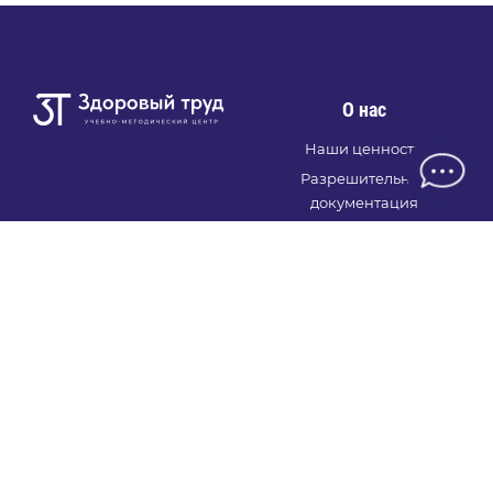
О нас
Наши ценности
Разрешительная
документация
Вакансии
Новости
Семинары и круглые
столы
Информация
+7 (495) 281-51-57
Правовая информация
info@zdortrud.ru
Вопрос-ответ
zdortrud@mail.ru
Политика