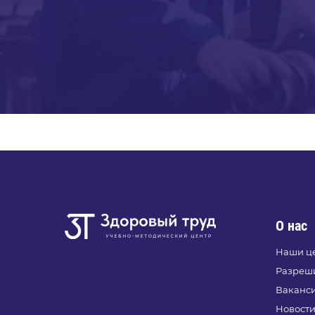
О нас
Наши ц
Разреш
Ваканс
Новост