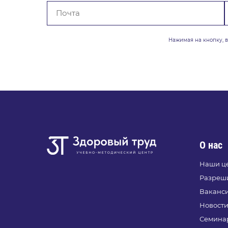
Нажимая на кнопку, 
О нас
Наши ц
Разреш
Ваканс
Новост
Семинар