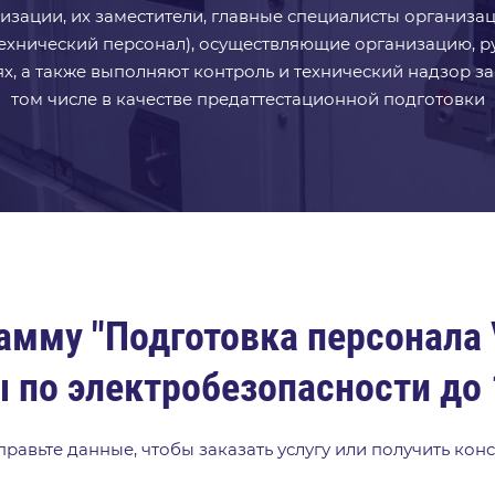
изации, их заместители, главные специалисты организа
ехнический персонал), осуществляющие организацию, р
, а также выполняют контроль и технический надзор за
том числе в качестве предаттестационной подготовки
рамму "Подготовка персонала
 по электробезопасности до
равьте данные, чтобы заказать услугу или получить кон