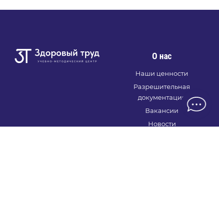
О нас
Наши ценности
Разрешительная
документация
Вакансии
Новости
Семинары и круглые
столы
Информация
+7 (495) 281-51-57
Правовая информация
info@zdortrud.ru
Вопрос-ответ
zdortrud@mail.ru
Политика