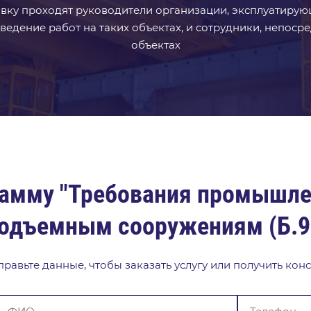
вку проходят руководители организации, эксплуатиру
 ведение работ на таких объектах, и сотрудники, непо
объектах
рамму "Требования промышле
одъемным сооружениям (Б.9
равьте данные, чтобы заказать услугу или получить кон