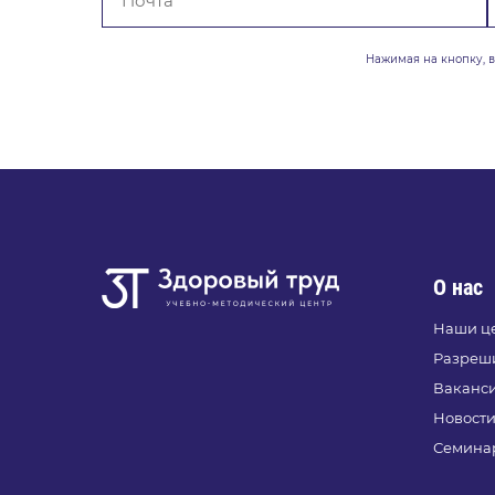
Нажимая на кнопку, 
О нас
Наши ц
Разреш
Ваканс
Новост
Семинар